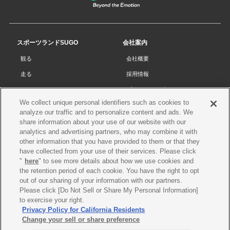
ジ
の
先
スポーツランドSUGO
会社案内
頭
観る
会社概要
へ
走る
採用情報
チケット
プライバシーポリシー
We collect unique personal identifiers such as cookies to
リザルト
Cookieポリシー
analyze our traffic and to personalize content and ads. We
コース・施設
サイトマップ
share information about your use of our website with our
analytics and advertising partners, who may combine it with
SUGOで遊ぼう
お問い合わせ
other information that you have provided to them or that they
have collected from your use of their services. Please click
スクール
プレス申請
"
here
" to see more details about how we use cookies and
イベントスケジュール
the retention period of each cookie. You have the right to opt
out of our sharing of your information with our partners.
営業案内・アクセス
Please click [Do Not Sell or Share My Personal Information]
レースオフィシャル
to exercise your right.
Privacy Policy for California Residents
Change your sell or share preference