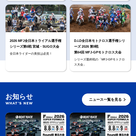
2026 MFJ全日本トライアル選手権
D.I.D全日本モトクロス選手権シリ
シリーズ第6戦 宮城・SUGO大会
ーズ 2026 第9戦
第64回 MFJ-GPモトクロス大会
全日本ライダーの美技は必見！
シリーズ最終戦の「MFJ-GPモトクロ
ス大会」
お知らせ
ニュース一覧を見る
WHAT’S NEW