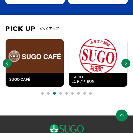
PICK UP
ピックアップ
PREV
NEXT
SUGO
SUGO CAFÉ
ふるさと納税
外
部
0
1
2
3
4
5
6
7
8
リ
ン
ク
ペ
ー