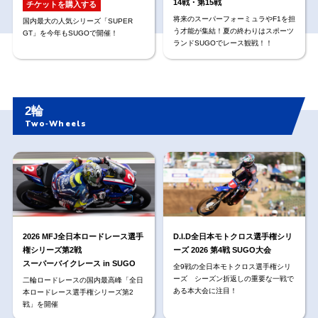
14戦・第15戦
チケットを購入する
将来のスーパーフォーミュラやF1を担
国内最大の人気シリーズ「SUPER
う才能が集結！夏の終わりはスポーツ
GT」を今年もSUGOで開催！
ランドSUGOでレース観戦！！
2輪
Two‐Wheels
2026 MFJ全日本ロードレース選手
D.I.D全日本モトクロス選手権シリ
権シリーズ第2戦
ーズ 2026 第4戦 SUGO大会
スーパーバイクレース in SUGO
全9戦の全日本モトクロス選手権シリ
ーズ シーズン折返しの重要な一戦で
二輪ロードレースの国内最高峰「全日
ある本大会に注目！
本ロードレース選手権シリーズ第2
戦」を開催