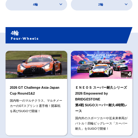
4輪
2輪
4輪
Four‐Wheels
2026 GT Challenge Asia-Japan
ＥＮＥＯＳ スーパー耐久シリーズ
Cup Round1&2
2026 Empowered by
BRIDGESTONE
国内唯一のマルチクラス、マルチメー
第4戦 SUGOスーパー耐久4時間レ
カーのGTスプリント選手権！開幕戦
ース
を再びSUGOで開催！
国内外のスポーツカーや近未来車両が
バトル！四輪ビッグレース「スーパー
耐久」をSUGOで開催！