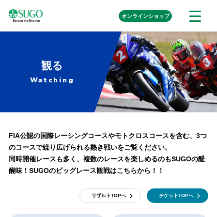
本
外
オンライン
ショップ
メ
文
部
ニ
リ
へ
ュ
ン
ク
移
ー
を
動
開
観る
く
Watching
FIA公認の国際レーシングコースやモトクロスコースを含む、3つ
のコースで繰り広げられる熱き戦いをご覧ください。
同時開催レースも多く、複数のレースを楽しめるのもSUGOの醍
醐味！SUGOのビッグレース観戦はこちらから！！
リザルトTOPへ
チケットTOPへ