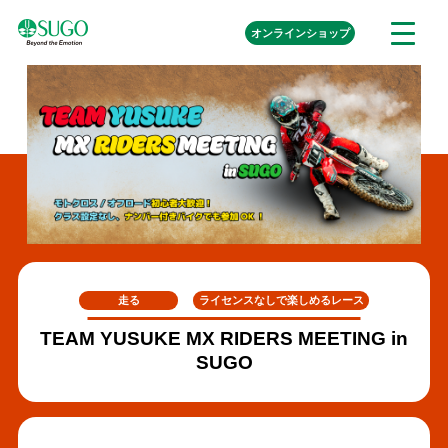
本
外
オンライン
ショップ
メ
文
部
ニ
リ
へ
ュ
ン
ク
移
ー
を
動
開
く
走る
ライセンスなしで楽しめるレース
TEAM YUSUKE MX RIDERS MEETING in
SUGO