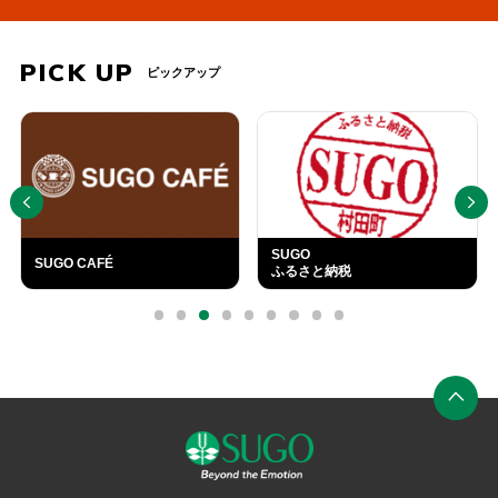
PICK UP
ピックアップ
PREV
NEXT
SUGO
SUGO CAFÉ
ふるさと納税
外
部
0
1
2
3
4
5
6
7
8
リ
ン
ク
ペ
ー
ジ