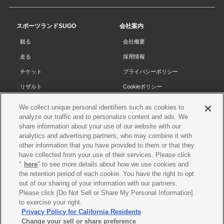
の
先
スポーツランドSUGO
会社案内
頭
観る
会社概要
へ
走る
採用情報
チケット
プライバシーポリシー
リザルト
Cookieポリシー
コース・施設
サイトマップ
We collect unique personal identifiers such as cookies to
analyze our traffic and to personalize content and ads. We
SUGOで遊ぼう
お問い合わせ
share information about your use of our website with our
スクール
プレス申請
analytics and advertising partners, who may combine it with
other information that you have provided to them or that they
イベントスケジュール
have collected from your use of their services. Please click
営業案内・アクセス
"
here
" to see more details about how we use cookies and
the retention period of each cookie. You have the right to opt
レースオフィシャル
out of our sharing of your information with our partners.
Please click [Do Not Sell or Share My Personal Information]
to exercise your right.
各種レース情報
Privacy Policy for California Residents
©SUGO. All rights reserved
Change your sell or share preference