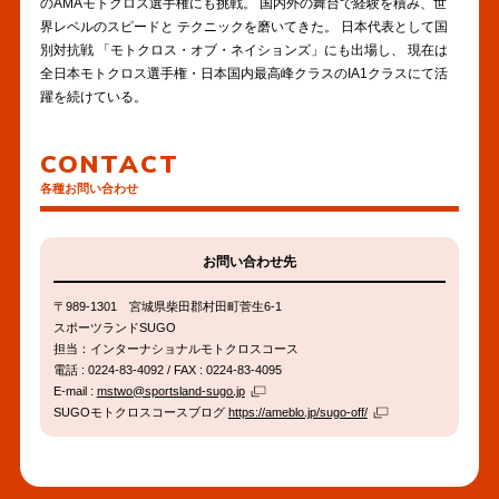
のAMAモトクロス選手権にも挑戦。 国内外の舞台で経験を積み、世
界レベルのスピードと テクニックを磨いてきた。 日本代表として国
別対抗戦 「モトクロス・オブ・ネイションズ」にも出場し、 現在は
全日本モトクロス選手権・日本国内最高峰クラスのIA1クラスにて活
躍を続けている。
CONTACT
各種お問い合わせ
お問い合わせ先
〒989-1301 宮城県柴田郡村田町菅生6-1
スポーツランドSUGO
担当：インターナショナルモトクロスコース
電話 : 0224-83-4092 / FAX : 0224-83-4095
E-mail :
mstwo@sportsland-sugo.jp
SUGOモトクロスコースブログ
https://ameblo.jp/sugo-off/