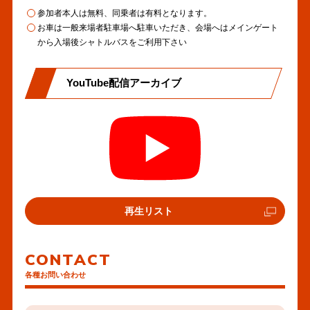
春・走行部門ピット割を公開
2026年04月30日
ン
へ
参加者本人は無料、同乗者は有料となります。
しました。
その他
ク
お車は一般来場者駐車場へ駐車いただき、会場へはメインゲート
の
から入場後シャトルバスをご利用下さい
リ
PDF
春・走行部門エントリーリス
2026年04月30日
ン
へ
トを公開しました。
エントリーリスト
ク
の
YouTube配信アーカイブ
リ
PDF
春・パドック図を公開しまし
2026年04月30日
ン
へ
た。
その他
ク
の
リ
PDF
春・タイムスケジュールを公
2026年04月30日
ン
へ
開しました。
タイムテーブル
ク
の
リ
PDF
外
再生リスト
春・SAM＜5月3日（祝日）＞
2026年03月26日
ン
部
へ
2次募集を開始しました。
リ
その他
ク
の
【エントリー締め切り：3月
ン
29日（日）】
CONTACT
リ
ク
ン
各種お問い合わせ
SUGO All genre
2026年03月22日
ク
Meeting（SAM）2次募集の
その他