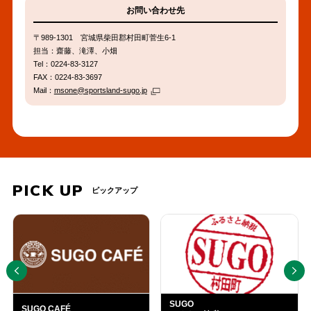
案内を公開しました。
お問い合わせ先
春・SUGO Favorite Car
2026年03月15日
〒989-1301 宮城県柴田郡村田町菅生6-1
Festival！＜5月3日（祝日）
担当：齋藤、滝澤、小畑
その他
＞エントリー受付を開始しま
Tel：0224-83-3127
した。
FAX：0224-83-3697
【エントリー締め切り：3月
Mail：
msone@sportsland-sugo.jp
29日（日）】
春・4Fan（走行部門）＜5月
2026年03月15日
3日（祝日）＞エントリー受
その他
付を開始しました。
【エントリー締め切り：3月
29日（日）】
PICK UP
ピックアップ
SAMお問い合わせ先を更新し
2026年03月10日
PREV
NEXT
ました。
イベント
春SAM＜5月3日（祝日）＞一
2026年03月08日
般席受付を開始しました。
その他
【受付締め切り：3月21日
（土）】
SUGO
SUGO CAFÉ