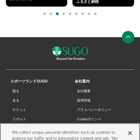
ふるさと納税
外
4Fan（走行部門）を公開しま
2026年03月05日
部
0
1
2
3
4
5
6
7
8
した。
リ
イベント
ン
ク
■ 4Fan（走行部門）
2026年03月05日
イベント
ペ
ー
春SAM＜5月3日（祝日）＞
2026年03月04日
ジ
VIP席のエントリー受付を開
その他
の
始しました。
【エントリー締め切り：3月7
先
スポーツランドSUGO
会社案内
日（土）】
頭
観る
会社概要
へ
春SAM・S-VIP＜5月3日（祝
2026年03月01日
走る
採用情報
日）＞エントリー受付を開始
その他
しました。
チケット
プライバシーポリシー
【エントリー締め切り：3月3
日（火）】
リザルト
Cookieポリシー
コース・施設
サイトマップ
We collect unique personal identifiers such as cookies to
■ Favorite Car Festivalエン
2026年02月24日
analyze our traffic and to personalize content and ads. We
SUGOで遊ぼう
お問い合わせ
トリー