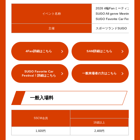
その他
の
公開しました。
2026 4輪Fanミーティング
リ
イベント名称
SUGO All genre Meeting
PDF
SUGO Favorite Car Festival！
ン
春・SAM入場案内を公開しま
2026年04月30日
へ
した。
ク
その他
主催
スポーツランドSUGO
の
リ
PDF
春・Favorite Car Festival！
2026年04月30日
ン
へ
注意事項を公開しました。
4Fan詳細はこちら
SAM詳細はこちら
その他
ク
の
リ
PDF
春・Favorite Car Festival！
2026年04月30日
ン
へ
SUGO Favorite Car
パノラマエリアレイアウトを
一般来場者の方はこちら
その他
Festival！詳細はこちら
ク
の
公開しました。
リ
PDF
ン
春・Favorite Car Festival！
2026年04月30日
へ
一般入場料
入場案内を公開しました。
ク
その他
の
リ
PDF
春・走行部門入場案内を公開
SSCM会員
2026年04月30日
ン
へ
18歳以上
しました。
その他
ク
の
1,920円
2,400円
リ
PDF