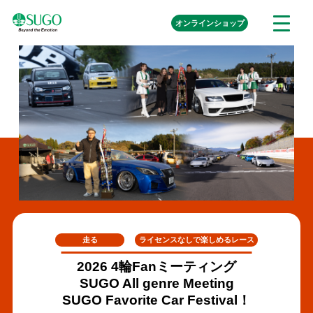
本
外
オンライン
ショップ
メ
文
部
ニ
リ
へ
ュ
ン
ク
移
ー
を
動
開
く
走る
ライセンスなしで楽しめるレース
2026 4輪Fanミーティング
SUGO All genre Meeting
SUGO Favorite Car Festival！