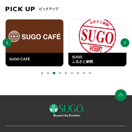
PICK UP
ピックアップ
タイムスケジュールを公開し
2026年05月07日
ました。
タイムテーブル
PREV
NEXT
「チケット案内」を更新しま
2026年05月02日
した。
チケット
「XaCAR MEETING with
SUGO
2026年04月25日
SUGO CAFÉ
ふるさと納税
GR86/BRZ Cup SUGO」前
チケット
売参加券販売を開始しまし
外
部
た。
0
1
2
3
4
5
6
7
8
リ
ン
ク
「SUGOスペシャルパレード
2026年04月25日
ラン」前売参加券販売を開始
チケット
しました。
ペ
ー
■ XaCAR MEETING with
2026年04月22日
GR86/BRZ Cup SUGO
ジ
イベント
の