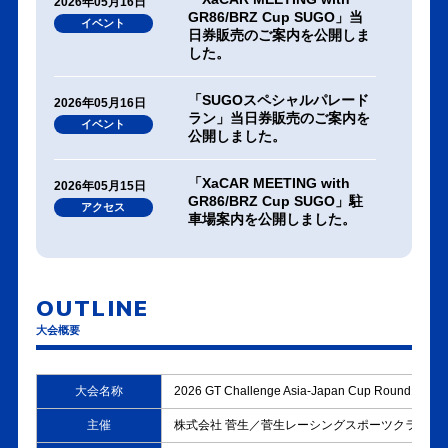
2026年05月16日
GR86/BRZ Cup SUGO」当
イベント
日券販売のご案内を公開しま
した。
「SUGOスペシャルパレード
2026年05月16日
ラン」当日券販売のご案内を
イベント
公開しました。
「XaCAR MEETING with
2026年05月15日
GR86/BRZ Cup SUGO」駐
アクセス
車場案内を公開しました。
「SUGOスペシャルパレード
2026年05月15日
ラン」駐車場案内を公開しま
アクセス
OUTLINE
した。
大会概要
「一般来場者駐車場について
2026年05月13日
のご案内」を公開しました。
その他
大会名称
2026 GT Challenge Asia-Japan Cup Round1&2
主催
株式会社 菅生／菅生レーシングスポーツクラブ（S
■ 一般来場者駐車場について
2026年05月13日
のご案内