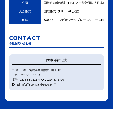
アクセス
公認
国際自動車連盟（FIA）／一般社団法人日本自動車連
大会格式
国際格式（FIA／JAF公認）
「XaCAR MEETING with
2026年05月11日
GR86/BRZ Cup SUGO」を
併催
SUGOチャンピオンカップレースシリーズRd.2
イベント
更新しました。
「イベント案内」を公開しま
2026年05月10日
CONTACT
した。
イベント
各種お問い合わせ
「エントリーリスト」を公開
2026年05月10日
しました。
お問い合わせ先
エントリーリスト
〒989-1301 宮城県柴田郡村田町菅生6-1
「SUGOスペシャルパレード
2026年05月09日
スポーツランドSUGO
ラン」を更新しました。
電話 : 0224-83-3111 / FAX : 0224-83-3790
イベント
E-mail :
info@sportsland-sugo.jp
■ TOYOTA GAZOO Racing
2026年05月09日
GR86/BRZ Cup 第2大会・
その他
TOYOTA GAZOO Racing
Yaris Cup 2026 東北シリー
ズ第1戦