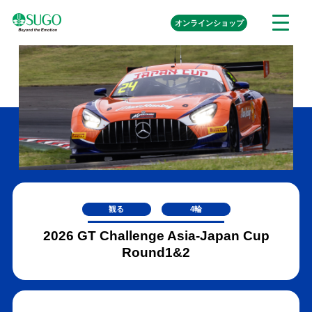
本
外
オンライン
ショップ
メ
文
部
ニ
リ
へ
ュ
ン
ク
移
ー
を
動
開
く
観る
4輪
2026 GT Challenge Asia-Japan Cup
Round1&2