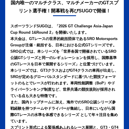
国内唯一のマルチクラス、マルチメーカーのGTスプ
リント選手権！開幕戦を再びSUGOで開催！
スポーツランドSUGOは、「2026 GT Challenge Asia-Japan
Cup Round 1&Round 2」を開催いたします。
本大会は、GTレースの世界的統括団体であるSRO Motorsports
Groupが主催・統括する、日本における公式GTシリーズです。
SRO公式では、本シリーズを「世界各国で開催されているSRO
公認GTシリーズと同一のレギュレーションを採用し、国際基準
のGTレースを日本で展開するシリーズ」と位置づけています。
本シリーズでは、GT3クラスおよびGT4クラスの車両が出走し、
SROが定めるグローバルスタンダードに基づいた競技フォーマ
ットのもとでレースが行われます。車両性能調整（BoP）やド
ライバーランキング制度など、世界共通の競技規則が採用され
ている点も大きな特徴です。
また、国内トップチームに加え、海外でのSRO公認シリーズ参
戦経験を持つチームやドライバーが集結し、日本にいながら国
際GTレースの水準を体感できるシリーズ として年々注目を集め
ています。
スプリント形式による緊張感あふれるレース展開と、GT3・GT4