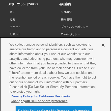
先
■ SUGOスペシャルパレード
2026年04月22日
スポーツランドSUGO
会社案内
ラン
頭
イベント
観る
会社概要
へ
走る
採用情報
メディア受付を開始しまし
2026年04月13日
た。
チケット
プライバシーポリシー
その他
【受付締め切り：5月4日
（月）】
リザルト
Cookieポリシー
コース・施設
サイトマップ
We collect unique personal identifiers such as cookies to
メディア受付のお問い合わせ
2026年04月02日
analyze our traffic and to personalize content and ads. We
SUGOで遊ぼう
お問い合わせ
先を更新しました。
その他
share information about your use of our website with our
スクール
プレス申請
analytics and advertising partners, who may combine it with
other information that you have provided to them or that they
イベントスケジュール
チケットの販売を開始しまし
2026年03月28日
have collected from your use of their services. Please click
た。
チケット
営業案内・アクセス
"
here
" to see more details about how we use cookies and
the retention period of each cookie. You have the right to opt
各種レース情報
レースオフィシャル
out of our sharing of your information with our partners.
■ メディア受付
2026年03月16日
Please click [Do Not Sell or Share My Personal Information]
その他
to exercise your right.
SUGOチャンピオ
Privacy Policy for California Residents
タイムスケジュー
ンカップレースシ
レーストップ
エントリーリスト
チケット案内
ル
リーズRd.2
©SUGO. All rights reserved
Change your sell or share preference
チケット案内を更新しまし
2026年02月12日
XaCAR
た。
MEETING with
チケット
メディア受付
Do Not Sell or Share My Personal Information