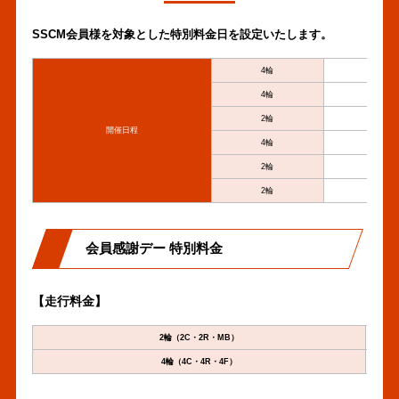
SSCM会員様を対象とした特別料金日を設定いたします。
4輪
4輪
2輪
開催日程
4輪
2輪
2輪
会員感謝デー 特別料金
【走行料金】
2輪（2C・2R・MB）
4輪（4C・4R・4F）