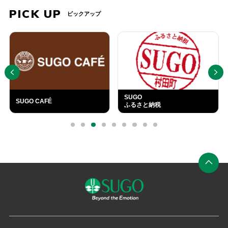
PICK UP
ピックアップ
PREV
NEXT
SUGO
SUGO CAFÉ
ふるさと納税
外
部
0
1
2
3
4
5
6
7
8
リ
ン
ク
ペ
ー
ジ
の
先