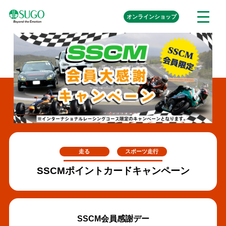
本
外
オンライン
ショップ
メ
文
部
ニ
リ
へ
ュ
ン
ク
移
ー
を
動
開
く
走る
スポーツ走行
SSCMポイントカードキャンペーン
SSCM会員感謝デー