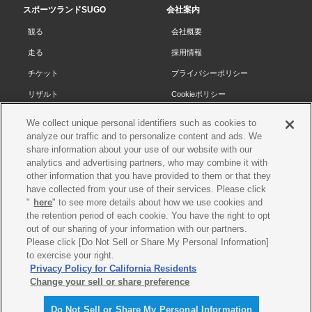
スポーツランドSUGO
会社案内
頭
観る
会社概要
へ
走る
採用情報
チケット
プライバシーポリシー
リザルト
Cookieポリシー
コース・施設
サイトマップ
We collect unique personal identifiers such as cookies to
analyze our traffic and to personalize content and ads. We
SUGOで遊ぼう
お問い合わせ
share information about your use of our website with our
スクール
プレス申請
analytics and advertising partners, who may combine it with
other information that you have provided to them or that they
イベントスケジュール
have collected from your use of their services. Please click
営業案内・アクセス
"
here
" to see more details about how we use cookies and
the retention period of each cookie. You have the right to opt
レースオフィシャル
out of our sharing of your information with our partners.
Please click [Do Not Sell or Share My Personal Information]
to exercise your right.
各種レース情報
Privacy Policy for California Residents
©SUGO. All rights reserved
Change your sell or share preference
Do Not Sell or Share My Personal Information