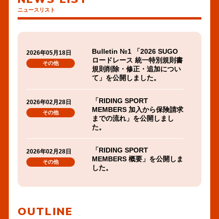
ニュースリスト
Bulletin №1 「2026 SUGO
2026年05月18日
ロードレース 統一特別規則書
その他
規則削除・修正・追加につい
て」を公開しました。
PDF
「RIDING SPORT
2026年02月28日
へ
MEMBERS 加入から保険請求
その他
の
までの流れ」を公開しまし
た。
リ
ン
PDF
「RIDING SPORT
2026年02月28日
ク
へ
MEMBERS 概要」を公開しま
その他
の
した。
リ
PDF
ン
規則書を公開しました。
2026年02月14日
へ
ク
その他
の
OUTLINE