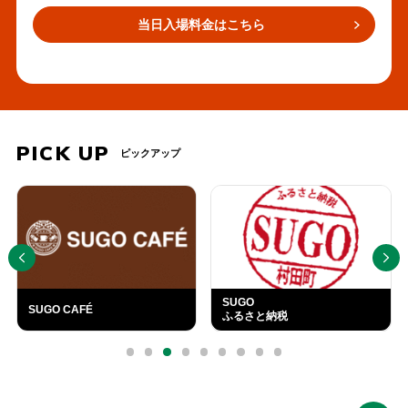
当日入場料金はこちら
PICK UP
ピックアップ
PREV
NEXT
SUGO
SUGO CAFÉ
ふるさと納税
外
部
0
1
2
3
4
5
6
7
8
リ
ン
ク