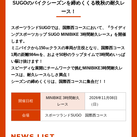
SUGOのバイクシーズンを締めくくる晩秋の耐久レ
ース！
スポーツランドSUGOでは、国際西コースにおいて、『ライディ
ングスポーツカップ SUGO MINIBIKE 3時間耐久レース』を開催
します。
ミニバイクから150㏄クラスの車両が主役となり、国際西コース
1周の距離984mを、およそ50秒のラップタイムで3時間めいっぱ
い駆け抜けます！
スピーディな展開にチームワークで挑むMINIBIKE3時間耐久レ
ースは、耐久レースらしさ満点！
シーズンの締めくくりは、国際西コースに集合だ！！
MINIBIKE 3時間耐久
2026年11月08日
開催日程
レース
（日）
会場
スポーツランドSUGO 国際西コース
NEWS LIST