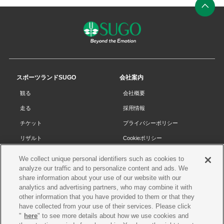
ペ
ー
ジ
の
先
スポーツランドSUGO
会社案内
頭
観る
会社概要
へ
走る
採用情報
チケット
プライバシーポリシー
リザルト
Cookieポリシー
コース・施設
サイトマップ
We collect unique personal identifiers such as cookies to
analyze our traffic and to personalize content and ads. We
SUGOで遊ぼう
お問い合わせ
share information about your use of our website with our
スクール
プレス申請
analytics and advertising partners, who may combine it with
other information that you have provided to them or that they
イベントスケジュール
have collected from your use of their services. Please click
営業案内・アクセス
"
here
" to see more details about how we use cookies and