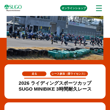
本
外
オンライン
ショップ
メ
文
部
ニ
リ
へ
ュ
ン
ク
移
ー
を
動
開
く
走る
レース参加（要ライセンス）
2026 ライディングスポーツカップ
SUGO MINIBIKE 3時間耐久レース