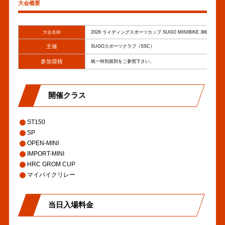
リ
大会概要
「エントリー」を公開しまし
2026年02月13日
ン
た。
その他
ク
大会名称
2026 ライディングスポーツカップ SUGO MINIBIKE 3時間耐久
主催
SUGOスポーツクラブ（SSC）
大会概要を公開しました。
2026年01月12日
その他
参加資格
統一特別規則をご参照下さい。
■ 関係書類・リザルト・フォ
2026年01月12日
開催クラス
トギャラリー
リザルト
ST150
SP
OPEN-MINI
IMPORT-MINI
HRC GROM CUP
マイバイクリレー
当日入場料金